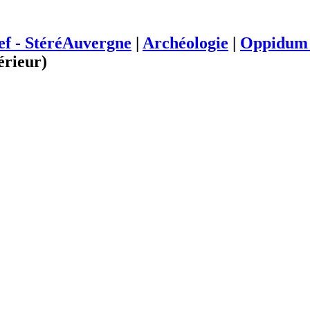
ief - StéréAuvergne
|
Archéologie
|
Oppidum 
érieur)