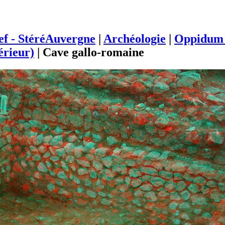
ief - StéréAuvergne
|
Archéologie
|
Oppidum 
érieur)
|
Cave gallo-romaine