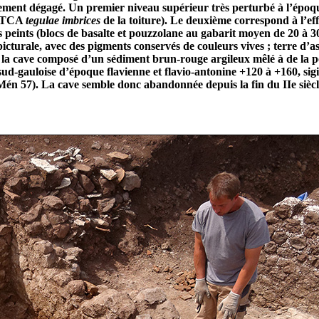
lement dégagé. Un premier niveau supérieur très perturbé à l’époq
é, TCA
tegulae
imbrices
de la toiture). Le deuxième correspond à l’
 peints (blocs de basalte et pouzzolane au gabarit moyen de 20 à 3
picturale, avec des pigments conservés de couleurs vives ; terre d
e la cave composé d’un sédiment brun-rouge argileux mêlé à de la po
e sud-gauloise d’époque flavienne et flavio-antonine +120 à +160, 
Mén 57). La cave semble donc abandonnée depuis la fin du IIe siècl