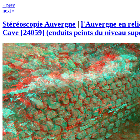
« prev
next »
Stéréoscopie Auvergne
|
l'Auvergne en rel
Cave [24059] (enduits peints du niveau sup