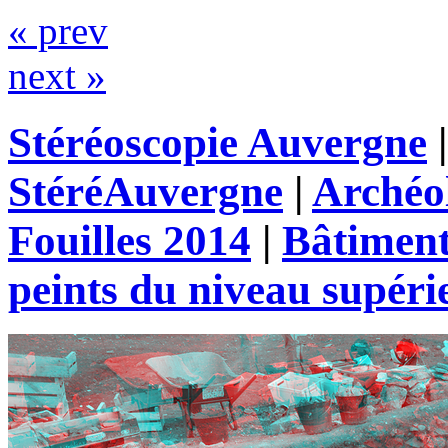
« prev
next »
Stéréoscopie Auvergne
StéréAuvergne
|
Archéo
Fouilles 2014
|
Bâtimen
peints du niveau supéri