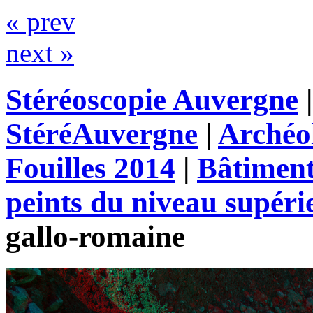
« prev
next »
Stéréoscopie Auvergne
StéréAuvergne
|
Archéo
Fouilles 2014
|
Bâtimen
peints du niveau supéri
gallo-romaine