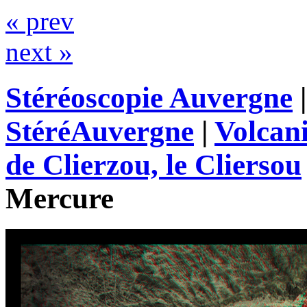
« prev
next »
Stéréoscopie Auvergne
StéréAuvergne
|
Volcan
de Clierzou, le Cliersou
Mercure