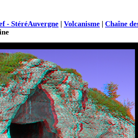
ief - StéréAuvergne
|
Volcanisme
|
Chaîne de
ine