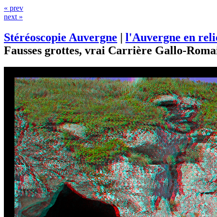
« prev
next »
Stéréoscopie Auvergne
|
l'Auvergne en rel
Fausses grottes, vrai Carrière Gallo-Roma