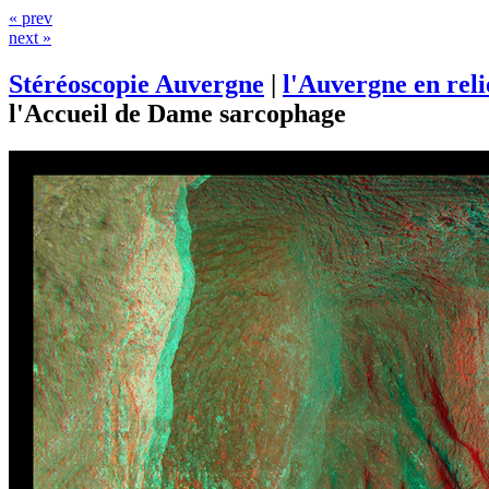
« prev
next »
Stéréoscopie Auvergne
|
l'Auvergne en rel
l'Accueil de Dame sarcophage