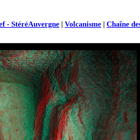
ief - StéréAuvergne
|
Volcanisme
|
Chaîne de