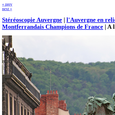
« prev
next »
Stéréoscopie Auvergne
|
l'Auvergne en rel
Montferrandais Champions de France
|
A 