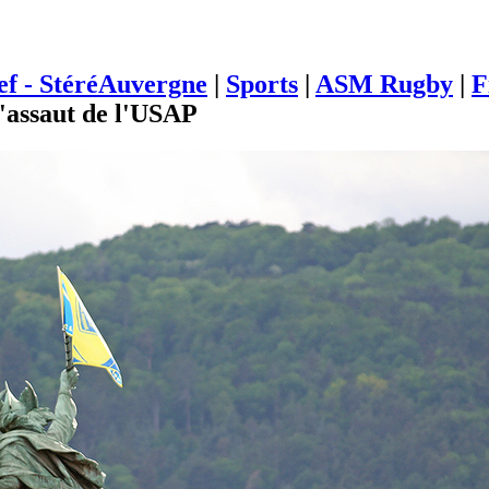
ief - StéréAuvergne
|
Sports
|
ASM Rugby
|
F
l'assaut de l'USAP