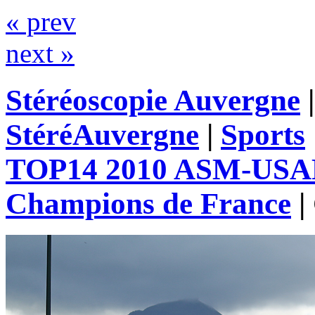
« prev
next »
Stéréoscopie Auvergne
StéréAuvergne
|
Sports
TOP14 2010 ASM-USAP 
Champions de France
|