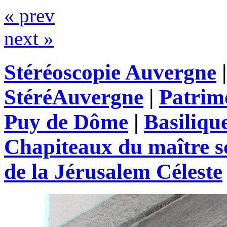
« prev
next »
Stéréoscopie Auvergne
StéréAuvergne
|
Patrim
Puy de Dôme
|
Basiliqu
Chapiteaux du maître s
de la Jérusalem Céleste