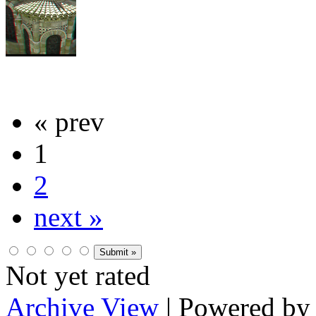
« prev
1
2
next »
Not yet rated
Archive View
| Powered b