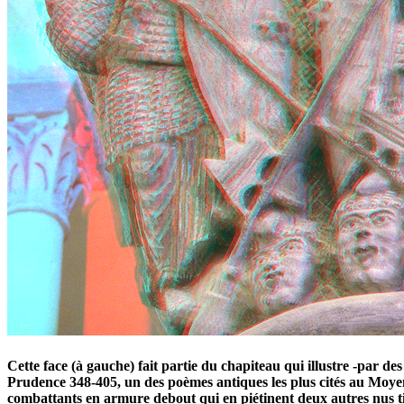
Cette face (à gauche) fait partie du chapiteau qui illustre -par d
Prudence 348-405, un des poèmes antiques les plus cités au Moyen
combattants en armure debout qui en piétinent deux autres nus tir