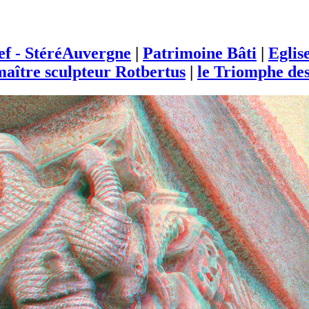
ief - StéréAuvergne
|
Patrimoine Bâti
|
Eglis
aître sculpteur Rotbertus
|
le Triomphe des