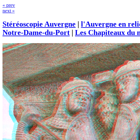
« prev
next »
Stéréoscopie Auvergne
|
l'Auvergne en rel
Notre-Dame-du-Port
|
Les Chapiteaux du m