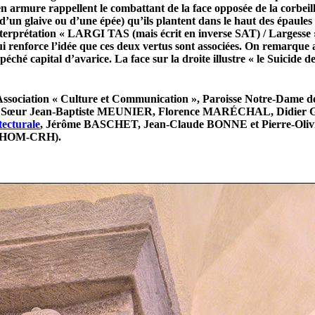
n armure rappellent le combattant de la face opposée de la corbeill
d’un glaive ou d’une épée) qu’ils plantent dans le haut des épaules 
’interprétation « LARGI TAS (mais écrit en inverse SAT) / Largesse 
i renforce l’idée que ces deux vertus sont associées. On remarque a
ché capital d’avarice. La face sur la droite illustre « le Suicide de 
Association « Culture et Communication », Paroisse Notre-Dame d
d, Sœur Jean-Baptiste MEUNIER, Florence MARÉCHAL, Didier GR
tecturale
, Jérôme BASCHET, Jean-Claude BONNE et Pierre-Oliv
 GAHOM-CRH).