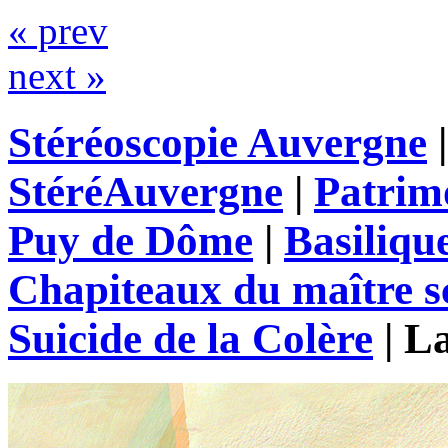
« prev
next »
Stéréoscopie Auvergne
StéréAuvergne
|
Patrim
Puy de Dôme
|
Basiliqu
Chapiteaux du maître s
Suicide de la Colère
|
La