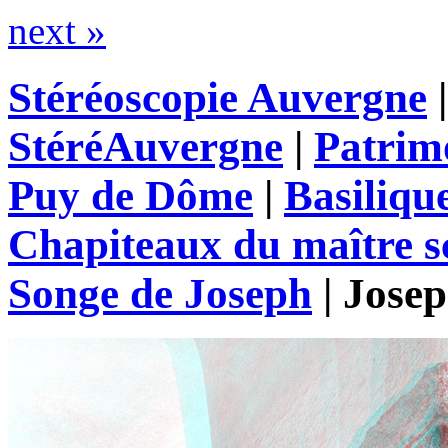
next »
Stéréoscopie Auvergne
StéréAuvergne
|
Patrim
Puy de Dôme
|
Basiliqu
Chapiteaux du maître s
Songe de Joseph
|
Josep