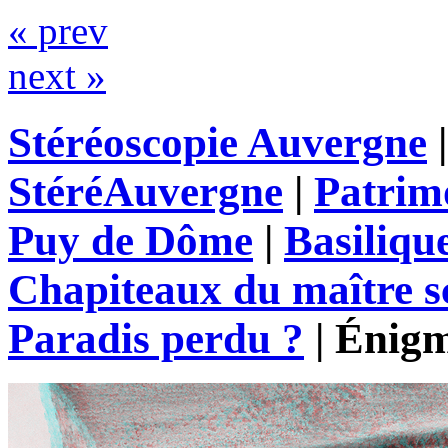
« prev
next »
Stéréoscopie Auvergne
StéréAuvergne
|
Patrim
Puy de Dôme
|
Basiliqu
Chapiteaux du maître s
Paradis perdu ?
|
Énigm