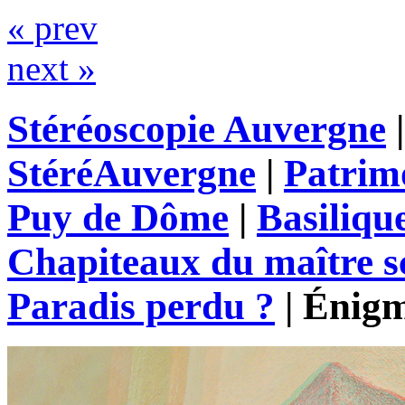
« prev
next »
Stéréoscopie Auvergne
StéréAuvergne
|
Patrim
Puy de Dôme
|
Basiliqu
Chapiteaux du maître s
Paradis perdu ?
|
Énigm