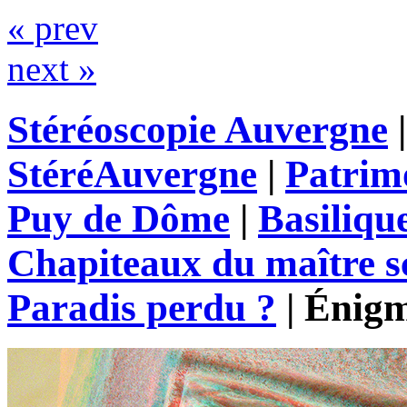
« prev
next »
Stéréoscopie Auvergne
StéréAuvergne
|
Patrim
Puy de Dôme
|
Basiliqu
Chapiteaux du maître s
Paradis perdu ?
|
Énigm