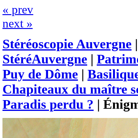
« prev
next »
Stéréoscopie Auvergne
StéréAuvergne
|
Patrim
Puy de Dôme
|
Basiliqu
Chapiteaux du maître s
Paradis perdu ?
|
Énigm