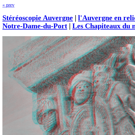
« prev
Stéréoscopie Auvergne
|
l'Auvergne en rel
Notre-Dame-du-Port
|
Les Chapiteaux du m