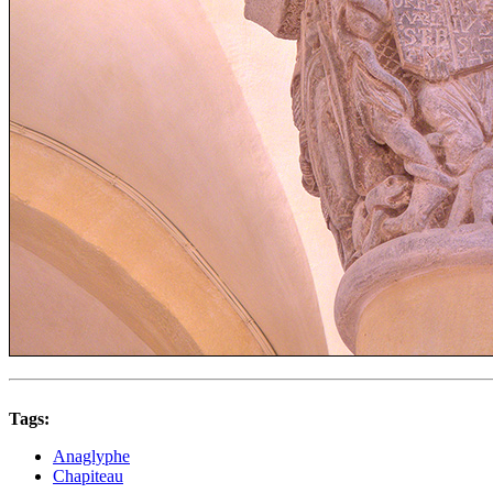
Tags:
Anaglyphe
Chapiteau