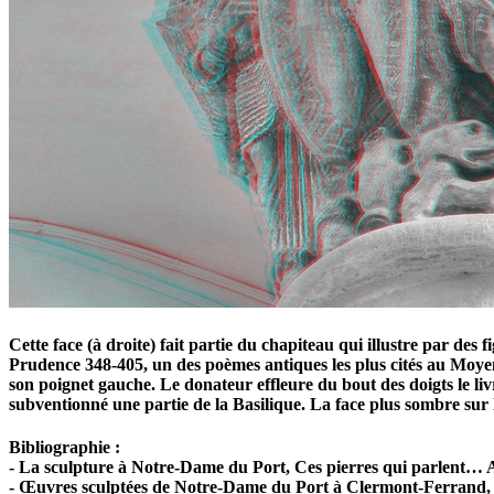
Cette face (à droite) fait partie du chapiteau qui illustre par des
Prudence 348-405, un des poèmes antiques les plus cités au Moye
son poignet gauche. Le donateur effleure du bout des doigts le liv
subventionné une partie de la Basilique. La face plus sombre sur l
Bibliographie :
- La sculpture à Notre-Dame du Port, Ces pierres qui parlent… 
- Œuvres sculptées de Notre-Dame du Port à Clermont-Ferran