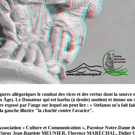
 figures allégoriques le combat des vices et des vertus dont la sour
n Âge). Le Donateur qui est barbu (à droite) soutient et donne un 
re exposé par l’ange sur lequel on peut lire : « Stefanus m’a fait 
a gauche illustre "la charité contre l'avarice".
Association « Culture et Communication », Paroisse Notre-Dame d
d, Sœur Jean-Baptiste MEUNIER, Florence MARÉCHAL, Didier GR