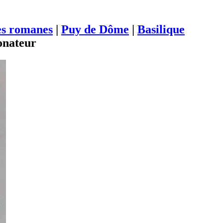
es romanes
|
Puy de Dôme
|
Basilique
onateur