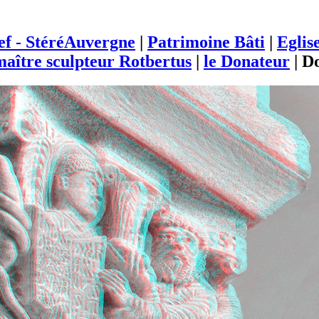
ief - StéréAuvergne
|
Patrimoine Bâti
|
Eglis
aître sculpteur Rotbertus
|
le Donateur
|
D