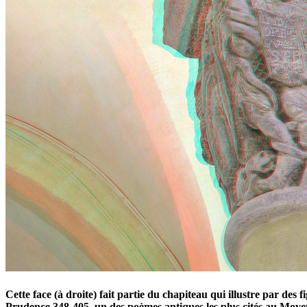
Cette face (à droite) fait partie du chapiteau qui illustre par des
Prudence 348-405, un des poèmes antiques les plus cités au Moye