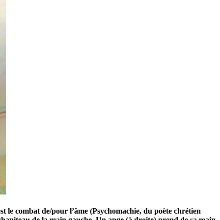
ce est le combat de/pour l’âme (Psychomachie, du poète chrétien
chapiteau de la main gauche. Un ange (à droite) prend de sa main