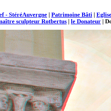
ief - StéréAuvergne
|
Patrimoine Bâti
|
Eglis
aître sculpteur Rotbertus
|
le Donateur
|
D