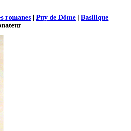
es romanes
|
Puy de Dôme
|
Basilique
onateur