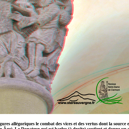
 figures allégoriques le combat des vices et des vertus dont la sour
n Âge). Le Donateur qui est barbu (à droite) soutient et donne un 