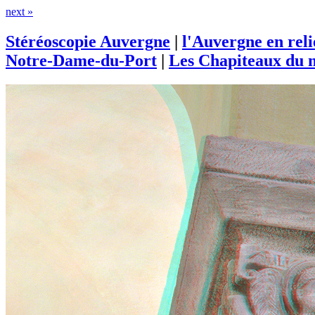
next »
Stéréoscopie Auvergne
|
l'Auvergne en rel
Notre-Dame-du-Port
|
Les Chapiteaux du m