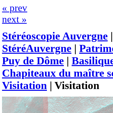
« prev
next »
Stéréoscopie Auvergne
StéréAuvergne
|
Patrim
Puy de Dôme
|
Basiliqu
Chapiteaux du maître s
Visitation
|
Visitation