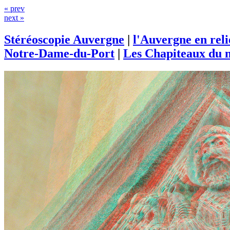
« prev
next »
Stéréoscopie Auvergne
|
l'Auvergne en rel
Notre-Dame-du-Port
|
Les Chapiteaux du m