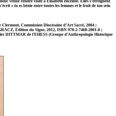
c venue rendre visite à Élisabeth enceinte. Elles s’étreignent
crit « tu es bénie entre toutes les femmes et le fruit de ton sein
e Clermont, Commission Diocésaine d’Art Sacré, 2004 ;
ACZ, Édition du Signe, 2012, ISBN 978-2-7468-2801-8 ;
ier DITTMAR de l'EHESS (Groupe d'Anthropologie Historique