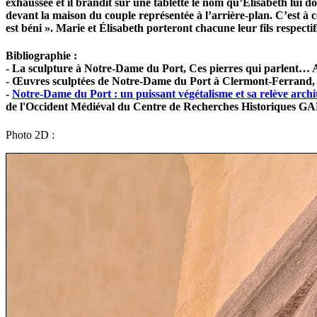
exhaussée et il brandit sur une tablette le nom qu’Élisabeth lu
devant la maison du couple représentée à l’arrière-plan. C’est à ce
est béni ». Marie et Élisabeth porteront chacune leur fils respectif
Bibliographie :
- La sculpture à Notre-Dame du Port, Ces pierres qui parlent… 
- Œuvres sculptées de Notre-Dame du Port à Clermont-Ferran
-
Notre-Dame du Port : un puissant végétalisme et sa relève archi
de l'Occident Médiéval du Centre de Recherches Historiques
Photo 2D :