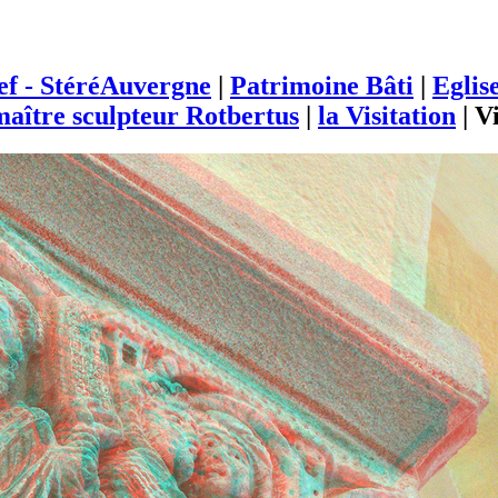
ief - StéréAuvergne
|
Patrimoine Bâti
|
Eglis
aître sculpteur Rotbertus
|
la Visitation
|
Vi