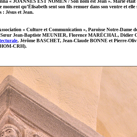
i donna « JOANNES EST NOMEN / Son nom est Jean ». Marie était don
 moment qu’Élisabeth sent son fils remuer dans son ventre et elle s’é
s : Jésus et Jean.
Association « Culture et Communication », Paroisse Notre-Dame d
d, Sœur Jean-Baptiste MEUNIER, Florence MARÉCHAL, Didier GR
tecturale
, Jérôme BASCHET, Jean-Claude BONNE et Pierre-Oliv
 GAHOM-CRH).