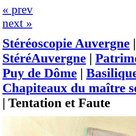
« prev
next »
Stéréoscopie Auvergne
StéréAuvergne
|
Patrim
Puy de Dôme
|
Basiliqu
Chapiteaux du maître s
|
Tentation et Faute