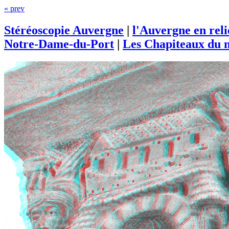
« prev
Stéréoscopie Auvergne
|
l'Auvergne en rel
Notre-Dame-du-Port
|
Les Chapiteaux du m