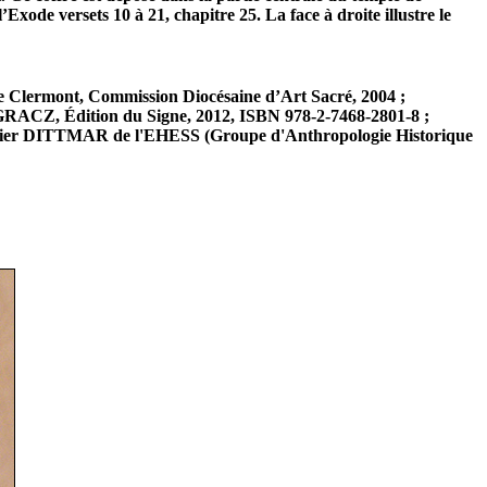
Exode versets 10 à 21, chapitre 25. La face à droite illustre le
e Clermont, Commission Diocésaine d’Art Sacré, 2004 ;
ACZ, Édition du Signe, 2012, ISBN 978-2-7468-2801-8 ;
ier DITTMAR de l'EHESS (Groupe d'Anthropologie Historique