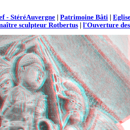
ief - StéréAuvergne
|
Patrimoine Bâti
|
Eglis
aître sculpteur Rotbertus
|
l'Ouverture des