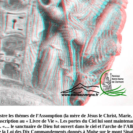
stre les thèmes de l’Assomption (la mère de Jésus le Christ, Marie, fu
nscription au « Livre de Vie ». Les portes du Ciel lui sont mainten
. «… le sanctuaire de Dieu fut ouvert dans le ciel et l’arche de l’A
es de la Loi des Dix Commandements donnés à Moïse sur le mont Sinaï