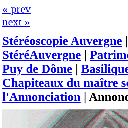
« prev
next »
Stéréoscopie Auvergne
StéréAuvergne
|
Patrim
Puy de Dôme
|
Basiliqu
Chapiteaux du maître s
l'Annonciation
|
Annonc