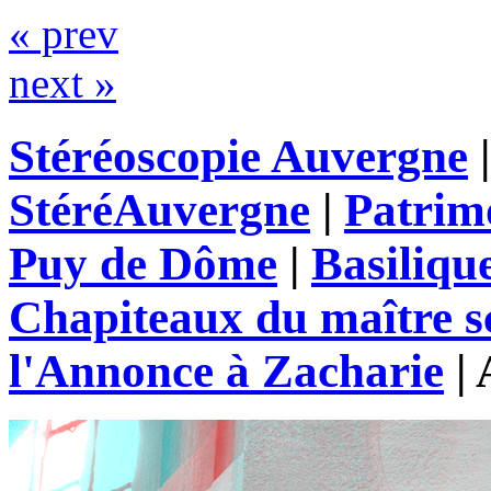
« prev
next »
Stéréoscopie Auvergne
StéréAuvergne
|
Patrim
Puy de Dôme
|
Basiliqu
Chapiteaux du maître s
l'Annonce à Zacharie
|