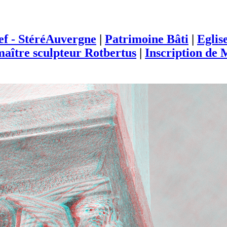
ief - StéréAuvergne
|
Patrimoine Bâti
|
Eglis
aître sculpteur Rotbertus
|
Inscription de 