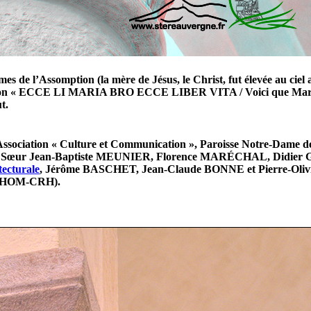
èmes de l’Assomption (la mère de Jésus, le Christ, fut élevée au ciel 
ption « ECCE LI MARIA BRO ECCE LIBER VITA / Voici que Marie es
t.
Association « Culture et Communication », Paroisse Notre-Dame d
d, Sœur Jean-Baptiste MEUNIER, Florence MARÉCHAL, Didier GR
tecturale
, Jérôme BASCHET, Jean-Claude BONNE et Pierre-Oliv
 GAHOM-CRH).