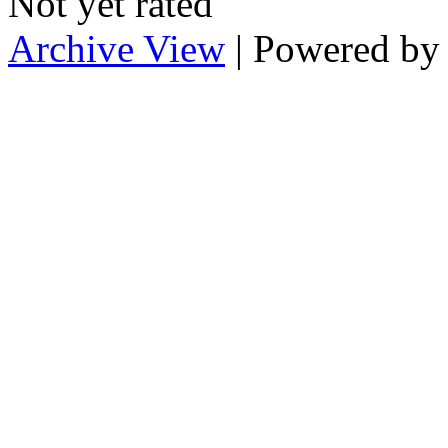
Not yet rated
Archive View
| Powered b