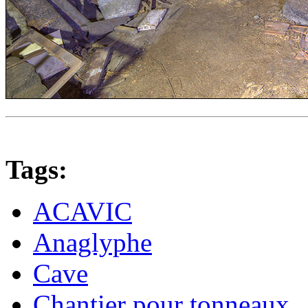
Tags:
ACAVIC
Anaglyphe
Cave
Chantier pour tonneaux