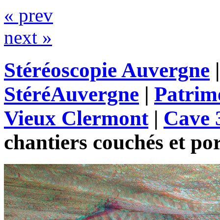
« prev
next »
Stéréoscopie Auvergne
StéréAuvergne
|
Patrim
Vieux Clermont
|
Cave 
chantiers couchés et po