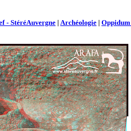
ief - StéréAuvergne
|
Archéologie
|
Oppidum 