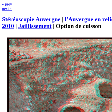
« prev
next »
Stéréoscopie Auvergne
|
l'Auvergne en rel
2010
|
Jaillissement
|
Option de cuisson