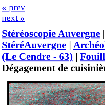
« prev
next »
Stéréoscopie Auvergne
StéréAuvergne
|
Archéo
(Le Cendre - 63)
|
Fouil
Dégagement de cuisiniè