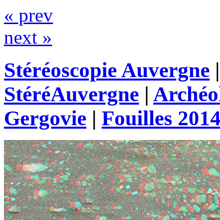
« prev
next »
Stéréoscopie Auvergne
StéréAuvergne
|
Archéo
Gergovie
|
Fouilles 201