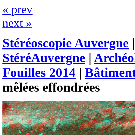
« prev
next »
Stéréoscopie Auvergne
StéréAuvergne
|
Archéo
Fouilles 2014
|
Bâtimen
mêlées effondrées