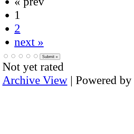
« prev
1
2
next »
Not yet rated
Archive View
| Powered b