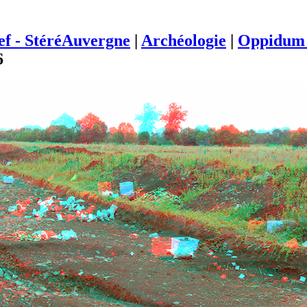
ief - StéréAuvergne
|
Archéologie
|
Oppidum 
6