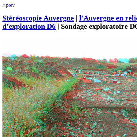
« prev
Stéréoscopie Auvergne
|
l'Auvergne en rel
d’exploration D6
|
Sondage exploratoire D