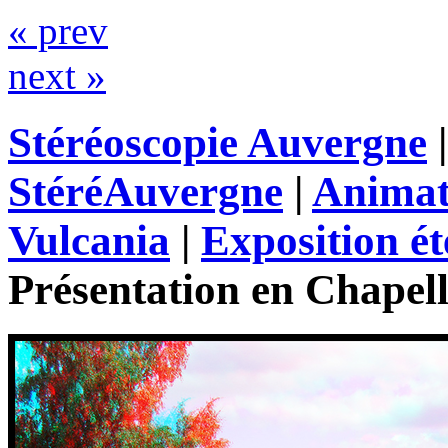
« prev
next »
Stéréoscopie Auvergne
StéréAuvergne
|
Animat
Vulcania
|
Exposition ét
Présentation en Chapel