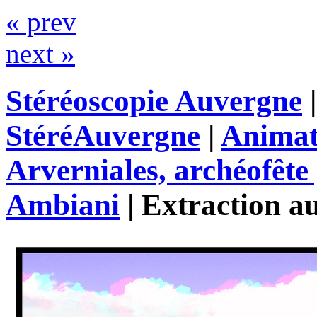
« prev
next »
Stéréoscopie Auvergne
StéréAuvergne
|
Animat
Arverniales, archéofête
Ambiani
|
Extraction a