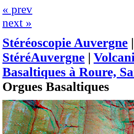
« prev
next »
Stéréoscopie Auvergne
StéréAuvergne
|
Volcan
Basaltiques à Roure, Sa
Orgues Basaltiques