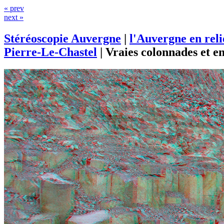
« prev
next »
Stéréoscopie Auvergne
|
l'Auvergne en rel
Pierre-Le-Chastel
|
Vraies colonnades et e