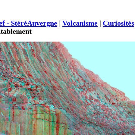
ief - StéréAuvergne
|
Volcanisme
|
Curiosités
ntablement