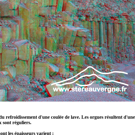
 refroidissement d'une coulée de lave. Les orgues résultent d'une di
 sont réguliers.
nt les épaisseurs varient :