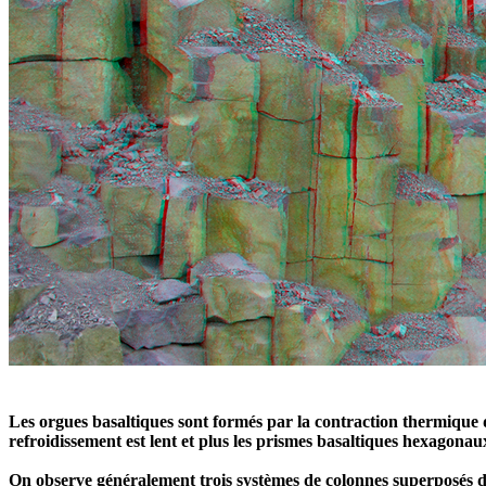
Les orgues basaltiques sont formés par la contraction thermique du
refroidissement est lent et plus les prismes basaltiques hexagonaux
On observe généralement trois systèmes de colonnes superposés do