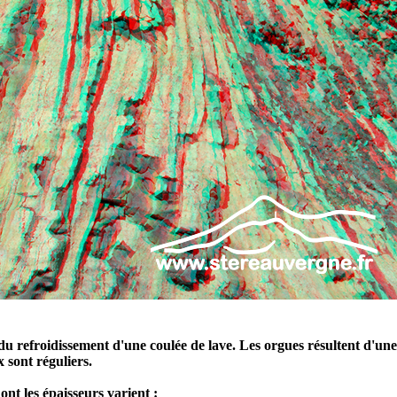
 refroidissement d'une coulée de lave. Les orgues résultent d'une di
 sont réguliers.
nt les épaisseurs varient :