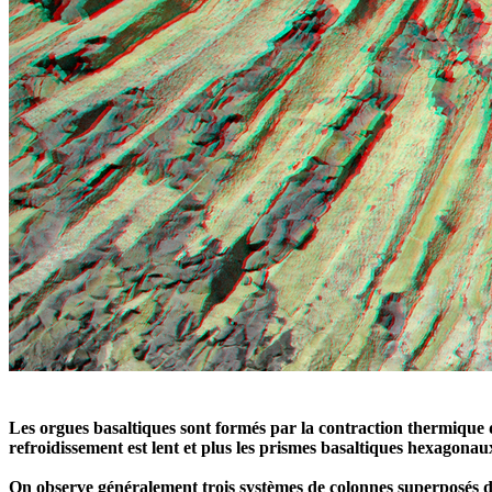
Les orgues basaltiques sont formés par la contraction thermique du
refroidissement est lent et plus les prismes basaltiques hexagonaux
On observe généralement trois systèmes de colonnes superposés do