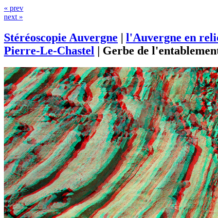
« prev
next »
Stéréoscopie Auvergne
|
l'Auvergne en rel
Pierre-Le-Chastel
|
Gerbe de l'entablemen