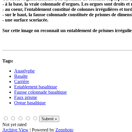
- à la base, la vraie colonnade d'orgues. Les orgues sont droits et 
- au coeur, l'entablement constitué de colonnes irrégulières et tor
- sur le haut, la fausse colonnade constituée de prismes de dimensi
- une surface scoriacée.
Sur cette image on reconnait un entablement de prismes irrégulier
Tags:
Anaglyphe
Basalte
Carrière
Entablement basaltique
Fausse colonnade basaltique
Faux prisme
Orgue basaltique
Not yet rated
Archive View
| Powered by
Zenphoto