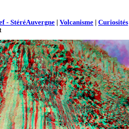
ief - StéréAuvergne
|
Volcanisme
|
Curiosités
t