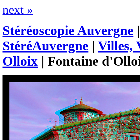
next »
Stéréoscopie Auvergne
StéréAuvergne
|
Villes, 
Olloix
|
Fontaine d'Ollo