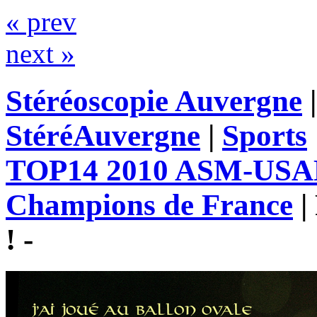
« prev
next »
Stéréoscopie Auvergne
StéréAuvergne
|
Sports
TOP14 2010 ASM-USAP 
Champions de France
|
! -