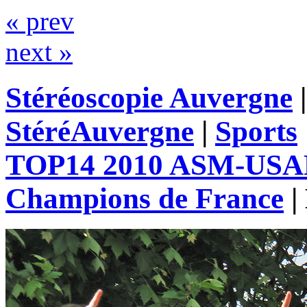
« prev
next »
Stéréoscopie Auvergne
StéréAuvergne
|
Sports
TOP14 2010 ASM-USAP 
Champions de France
|