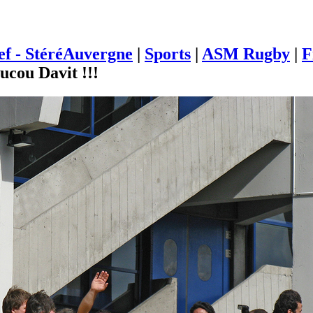
ief - StéréAuvergne
|
Sports
|
ASM Rugby
|
F
ucou Davit !!!