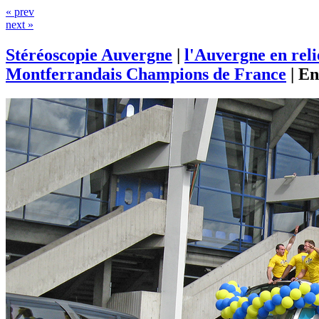
« prev
next »
Stéréoscopie Auvergne
|
l'Auvergne en rel
Montferrandais Champions de France
|
En