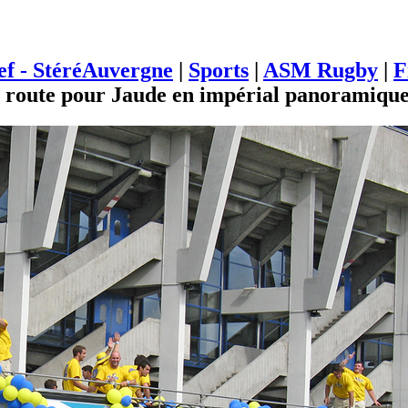
ief - StéréAuvergne
|
Sports
|
ASM Rugby
|
F
 route pour Jaude en impérial panoramiqu