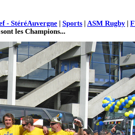
ief - StéréAuvergne
|
Sports
|
ASM Rugby
|
F
s sont les Champions...