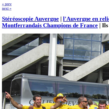
« prev
next »
Stéréoscopie Auvergne
|
l'Auvergne en rel
Montferrandais Champions de France
|
Il