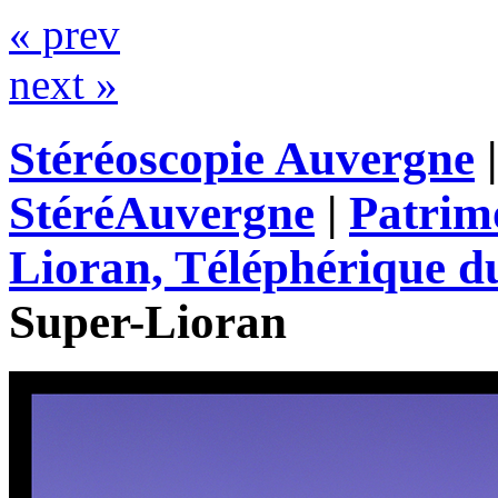
« prev
next »
Stéréoscopie Auvergne
StéréAuvergne
|
Patrim
Lioran, Téléphérique d
Super-Lioran