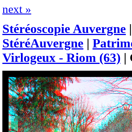
next »
Stéréoscopie Auvergne
StéréAuvergne
|
Patrim
Virlogeux - Riom (63)
|