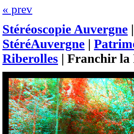
« prev
Stéréoscopie Auvergne
StéréAuvergne
|
Patrim
Riberolles
|
Franchir l