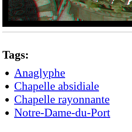
Tags:
Anaglyphe
Chapelle absidiale
Chapelle rayonnante
Notre-Dame-du-Port