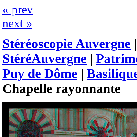
« prev
next »
Stéréoscopie Auvergne
StéréAuvergne
|
Patrim
Puy de Dôme
|
Basiliqu
Chapelle rayonnante